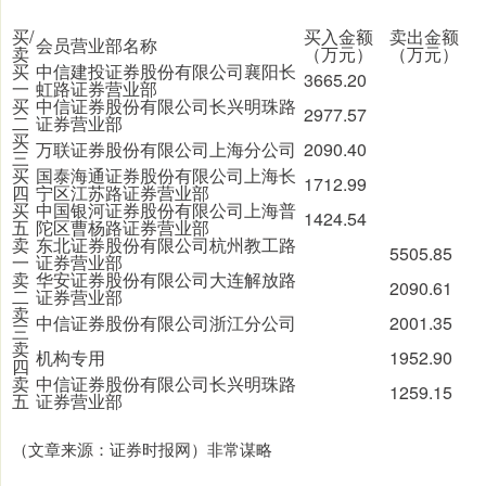
买/
买入金额
卖出金额
会员营业部名称
卖
（万元）
（万元）
买
中信建投证券股份有限公司襄阳长
3665.20
一
虹路证券营业部
买
中信证券股份有限公司长兴明珠路
2977.57
二
证券营业部
买
万联证券股份有限公司上海分公司
2090.40
三
买
国泰海通证券股份有限公司上海长
1712.99
四
宁区江苏路证券营业部
买
中国银河证券股份有限公司上海普
1424.54
五
陀区曹杨路证券营业部
卖
东北证券股份有限公司杭州教工路
5505.85
一
证券营业部
卖
华安证券股份有限公司大连解放路
2090.61
二
证券营业部
卖
中信证券股份有限公司浙江分公司
2001.35
三
卖
机构专用
1952.90
四
卖
中信证券股份有限公司长兴明珠路
1259.15
五
证券营业部
（文章来源：证券时报网）非常谋略