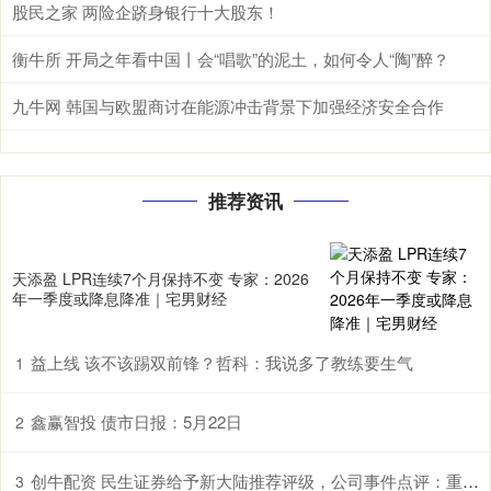
股民之家 两险企跻身银行十大股东！
衡牛所 开局之年看中国丨会“唱歌”的泥土，如何令人“陶”醉？
九牛网 韩国与欧盟商讨在能源冲击背景下加强经济安全合作
推荐资讯
天添盈 LPR连续7个月保持不变 专家：2026
年一季度或降息降准｜宅男财经
益上线 该不该踢双前锋？哲科：我说多了教练要生气
1
鑫赢智投 债市日报：5月22日
2
创牛配资 民生证券给予新大陆推荐评级，公司事件点评：重磅政策落地，“网证”龙头扬帆起航
3