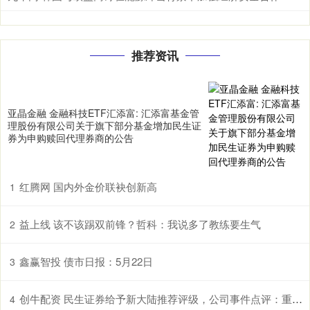
推荐资讯
亚晶金融 金融科技ETF汇添富: 汇添富基金管
理股份有限公司关于旗下部分基金增加民生证
券为申购赎回代理券商的公告
红腾网 国内外金价联袂创新高
1
益上线 该不该踢双前锋？哲科：我说多了教练要生气
2
鑫赢智投 债市日报：5月22日
3
创牛配资 民生证券给予新大陆推荐评级，公司事件点评：重磅政策落地，“网证”龙头扬帆起航
4