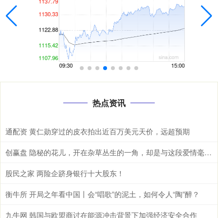
热点资讯
通配资 黄仁勋穿过的皮衣拍出近百万美元天价，远超预期
创赢盘 隐秘的花儿，开在杂草丛生的一角，却是与这段爱情毫不相干的路人
股民之家 两险企跻身银行十大股东！
衡牛所 开局之年看中国丨会“唱歌”的泥土，如何令人“陶”醉？
九牛网 韩国与欧盟商讨在能源冲击背景下加强经济安全合作