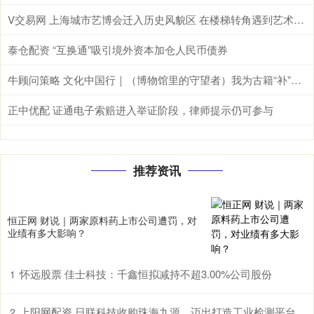
V交易网 上海城市艺博会迁入历史风貌区 在楼梯转角遇到艺术品｜让城市空间美起来
泰仓配资 “互换通”吸引境外资本加仓人民币债券
牛顾问策略 文化中国行｜（博物馆里的守望者）我为古籍“补”时光
正中优配 证通电子索赔进入举证阶段，律师提示仍可参与
推荐资讯
恒正网 财说｜两家原料药上市公司遭罚，对
业绩有多大影响？
怀远股票 佳士科技：千鑫恒拟减持不超3.00%公司股份
1
上阳网配资 日联科技收购珠海九源，迈出打造工业检测平台型企业的关键一步
2