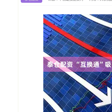
深证成指
14208.45
5.30
0.39%
64.25
0