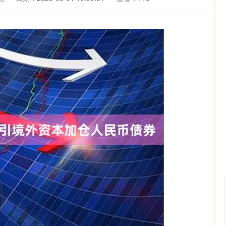
沪深300
4664.54
.45%
6.38
0.14%