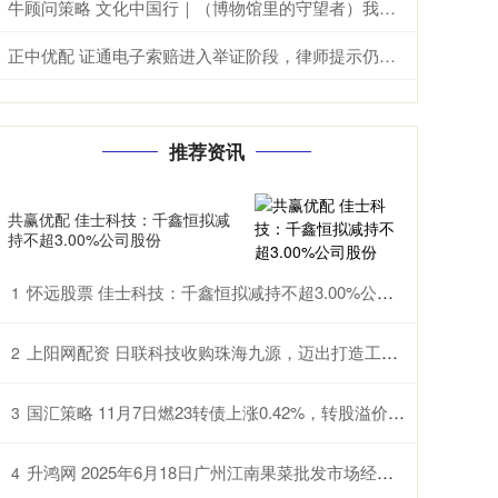
牛顾问策略 文化中国行｜（博物馆里的守望者）我为古籍“补”时光
正中优配 证通电子索赔进入举证阶段，律师提示仍可参与
推荐资讯
共赢优配 佳士科技：千鑫恒拟减
持不超3.00%公司股份
怀远股票 佳士科技：千鑫恒拟减持不超3.00%公司股份
1
上阳网配资 日联科技收购珠海九源，迈出打造工业检测平台型企业的关键一步
2
国汇策略 11月7日燃23转债上涨0.42%，转股溢价率36.8%
3
升鸿网 2025年6月18日广州江南果菜批发市场经营管理有限公司价格行情
4