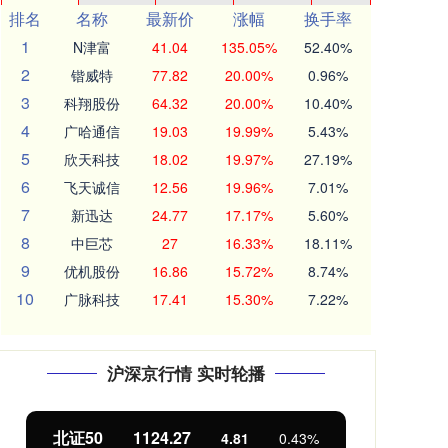
排名
名称
最新价
涨幅
换手率
1
N津富
41.04
135.05%
52.40%
2
锴威特
77.82
20.00%
0.96%
3
科翔股份
64.32
20.00%
10.40%
4
广哈通信
19.03
19.99%
5.43%
5
欣天科技
18.02
19.97%
27.19%
6
飞天诚信
12.56
19.96%
7.01%
7
新迅达
24.77
17.17%
5.60%
8
中巨芯
27
16.33%
18.11%
9
优机股份
16.86
15.72%
8.74%
10
广脉科技
17.41
15.30%
7.22%
沪深京行情 实时轮播
北证50
1124.27
创
4.81
0.43%