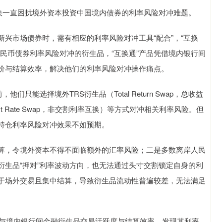
解决一直困扰境外资本投资中国境内债券的利率风险对冲难题。
兴市场债券时，需有相应的利率风险对冲工具“配合”，“互换
民币债券利率风险对冲的衍生品，“互换通”产品凭借境内银行间
价与结算效率，解决他们的利率风险对冲操作痛点。
只能选择境外TRS衍生品（Total Return Swap，总收益
nterest Rate Swap，非交割利率互换）等方式对冲相关利率风险。但
持仓利率风险对冲效果不如预期。
算，令境外资本不得不面临额外的汇率风险；二是多数离岸人民
衍生品“押对”利率波动方向，也无法通过头寸交割锁定自身的利
于场外交易且集中结算，导致衍生品流动性普遍较差，无法满足
机制与境内银行间金融衍生品交易活跃度与结算效率，发现其利率