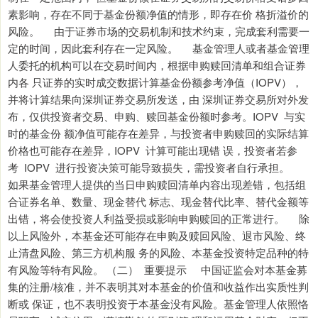
素影响，存在不同于基金份额净值的情形，即存在价 格折溢价的
风险。 由于证券市场的交易机制和技术约束，完成套利需要一
定的时间，因此套利存在一定风险。 基金管理人或者基金管理
人委托的机构可以在交易时间内，根据申购赎回清单和组合证券
内各 只证券的实时成交数据计算基金份额参考净值（IOPV），
并将计算结果向深圳证券交易所发送，由 深圳证券交易所对外发
布，仅供投资者交易、申购、赎回基金份额时参考。IOPV 与实
时的基金份 额净值可能存在差异，与投资者申购赎回的实际结算
价格也可能存在差异，IOPV 计算可能出现错 误，投资者若参
考 IOPV 进行投资决策可能导致损失，需投资者自行承担。
如果基金管理人提供的当日申购赎回清单内容出现差错，包括组
合证券名单、数量、现金替代 标志、现金替代比率、替代金额等
出错，将会使投资人利益受损或影响申购赎回的正常进行。 除
以上风险外，本基金还可能存在申购及赎回风险、退市风险、终
止清盘风险、第三方机构服 务的风险、本基金投资特定品种的特
有风险等特有风险。 （二） 重要提示 中国证监会对本基金募
集的注册/核准，并不表明其对本基金的价值和收益作出实质性判
断或 保证，也不表明投资于本基金没有风险。基金管理人依照恪