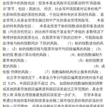
金投资中的风险包括：投资本基金风险详见招募说明书“风险揭
示”章节，包括：因政治、 经济、社会等环境因素对证券价格产
生影响而形成的系统性风险，个别证券特有的非系统性风险， 基
金管理人在基金管理实施过程中产生的基金管理风险等。 本基
金的特有风险包括： 本基金投资于标的指数成份股和备选成份
股（均含存托凭证）的比例不得低于基金资产净值的 多数情况下
将维持较高的股票仓位，在股票市场下跌的过程中，可能面临基
金净值与标的指数同步 下跌的风险。 （1）标的指数波动的风
险；（2）标的指数回报与股票市场平均回报偏离的风险；（3）
标的指 数值计算出错的风险； （4）标的指数编制方
案带来的风险； （5）标的指数变
更的风险； （6）成
份股 停牌的风险； （7）指数编制机构停止服务的风险；
在正常市场情况下，本基金力争日均跟踪偏离度的绝对值不超
过 0.2%，年跟踪误差不超过 2%。 如因标的指数编制规则调整
或其他因素导致跟踪偏离度和跟踪误差超过正常范围的，基金管
理人将 采取合理措施避免跟踪误差进一步扩大。 尽管本基金
将通过有效的套利机制使基金份额二级市场交易价格的折溢价控
制在一定范围内， 但基金份额在证券交易所的交易价格受诸多因