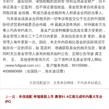
尽职守、诚实信用、谨慎勤勉的原则管 理和运用基金财产，但不
保证基金一定盈利，也不保证最低收益。基金投资者自依基金合
同取得基 金份额，即成为基金份额持有人和基金合同的当事人。
与本基金或基金合同相关的一切争议将提交位于北京的中国国
际经济贸易仲裁委员会仲裁，仲 裁裁决是终局的，对仲裁各方当
事人均具有约束力。 基金产品资料概要信息发生重大变更的，
基金管理人将在三个工作日内更新，其他信息发生变 更的，基金
管理人每年更新一次。因此，本文件内容相比基金的实际情况可
能存在一定的滞后，如 需及时、准确获取基金的相关信息，敬请
同时关注基金管理人发布的相关临时公告、定期公告等披 露文
件。 五、 其他资料查询方式 以下资料详见基金管理人网站
（www.fullgoal.com.cn），客户服务热线：95105686，
4008880688 （全国统一，免长途话费）
久联优配提示：文章来自网络，不代表本站观点。
上一篇：
本信选配 奇瑞港股上市 募资91.4亿港元成年内最大车企
IPO