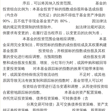
序后，可以将其纳入投资范围。 基金的
投资组合比例为：本基金投资于标的指数成份股和备选成份股
（均含存 托凭证）的比例不得低于基金资产净值的
90%，且不低于非现金基金资产的 80%， 因法律法
规的规定而受限制的情形除外。 如法律法规对该比
例要求有变更的，在履行适当程序后，以变更后的比例为准，
本基金的投资范围会做相应调整。 本基
金采用完全复制法，即按照标的指数的成份股组成及其权重构建
基金股票 投资组合，并根据标的指数成份股及其权
重的变化进行相应调整。当预期指数 成份股发生调
整和成份股发生配股、增发、分红等行为时，或因申购和赎回等
主要投资策略 对本基金跟踪标的指数的效果可能带来影响
时，或因某些特殊情况导致流动性 不足时，或其他
原因导致无法有效复制和跟踪标的指数时，基金管理人可以对
投资组合管理进行适当变通和调整，从而使得投资组
合紧密地跟踪标的指数。 本基金的资产配置策略、
存托凭证投资策略、债券投资策略、可转换债券（含
分离交易可转债）及可交换债券投资策略、资产支
持证券投资策略、股指期货 投资策略、股票期权