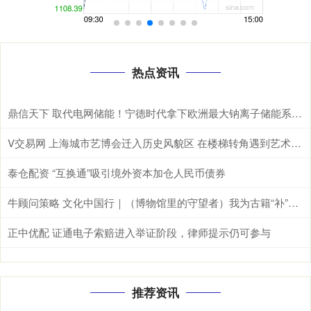
热点资讯
鼎信天下 取代电网储能！宁德时代拿下欧洲最大钠离子储能系统：使用寿命高达30年
V交易网 上海城市艺博会迁入历史风貌区 在楼梯转角遇到艺术品｜让城市空间美起来
泰仓配资 “互换通”吸引境外资本加仓人民币债券
牛顾问策略 文化中国行｜（博物馆里的守望者）我为古籍“补”时光
正中优配 证通电子索赔进入举证阶段，律师提示仍可参与
推荐资讯