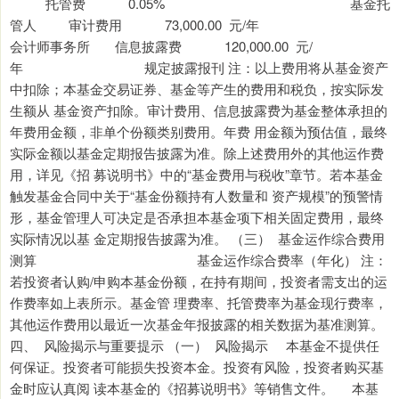
托管费 0.05% 基金托
管人 审计费用 73,000.00 元/年
会计师事务所 信息披露费 120,000.00 元/
年 规定披露报刊 注：以上费用将从基金资产
中扣除；本基金交易证券、基金等产生的费用和税负，按实际发
生额从 基金资产扣除。审计费用、信息披露费为基金整体承担的
年费用金额，非单个份额类别费用。年费 用金额为预估值，最终
实际金额以基金定期报告披露为准。除上述费用外的其他运作费
用，详见《招 募说明书》中的“基金费用与税收”章节。若本基金
触发基金合同中关于“基金份额持有人数量和 资产规模”的预警情
形，基金管理人可决定是否承担本基金项下相关固定费用，最终
实际情况以基 金定期报告披露为准。 （三） 基金运作综合费用
测算 基金运作综合费率（年化） 注：
若投资者认购/申购本基金份额，在持有期间，投资者需支出的运
作费率如上表所示。基金管 理费率、托管费率为基金现行费率，
其他运作费用以最近一次基金年报披露的相关数据为基准测算。
四、 风险揭示与重要提示 （一） 风险揭示 本基金不提供任
何保证。投资者可能损失投资本金。投资有风险，投资者购买基
金时应认真阅 读本基金的《招募说明书》等销售文件。 本基