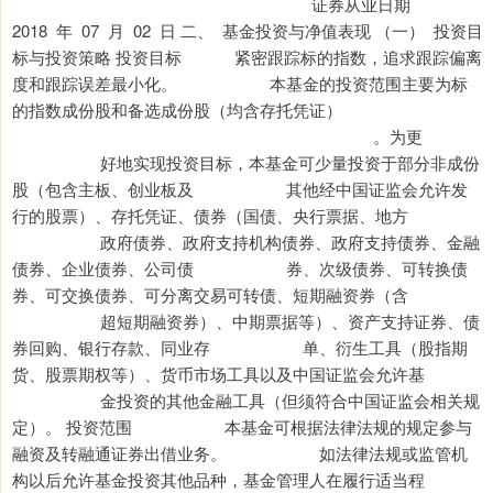
证券从业日期
2018 年 07 月 02 日 二、 基金投资与净值表现 （一） 投资目
标与投资策略 投资目标 紧密跟踪标的指数，追求跟踪偏离
度和跟踪误差最小化。 本基金的投资范围主要为标
的指数成份股和备选成份股（均含存托凭证）
。为更
好地实现投资目标，本基金可少量投资于部分非成份
股（包含主板、创业板及 其他经中国证监会允许发
行的股票）、存托凭证、债券（国债、央行票据、地方
政府债券、政府支持机构债券、政府支持债券、金融
债券、企业债券、公司债 券、次级债券、可转换债
券、可交换债券、可分离交易可转债、短期融资券（含
超短期融资券）、中期票据等）、资产支持证券、债
券回购、银行存款、同业存 单、衍生工具（股指期
货、股票期权等）、货币市场工具以及中国证监会允许基
金投资的其他金融工具（但须符合中国证监会相关规
定）。 投资范围 本基金可根据法律法规的规定参与
融资及转融通证券出借业务。 如法律法规或监管机
构以后允许基金投资其他品种，基金管理人在履行适当程