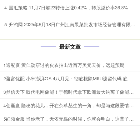
国汇策略 11月7日燃23转债上涨0.42%，转股溢价率36.8%
4
升鸿网 2025年6月18日广州江南果菜批发市场经营管理有限公司价格行情
5
最新文章
通配资 黄仁勋穿过的皮衣拍出近百万美元天价，远超预期
1
盈富优配 小米澎湃OS 4八月见：彻底根除MIUI遗留代码 底层焕然一新
2
鼎信天下 取代电网储能！宁德时代拿下欧洲最大钠离子储能系统：使用寿命高达30年
3
创赢盘 隐秘的花儿，开在杂草丛生的一角，却是与这段爱情毫不相干的路人
4
红领金服 当你老了，无依无靠的时候，你就会明白，这辈子最亲的，除了父母儿女，伴侣和知己，还有自己身上的这4种能力
5