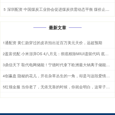
深圳配资 中国煤炭工业协会促进煤炭供需动态平衡 煤价止跌曙光初现
5
最新文章
通配资 黄仁勋穿过的皮衣拍出近百万美元天价，远超预期
1
盈富优配 小米澎湃OS 4八月见：彻底根除MIUI遗留代码 底层焕然一新
2
鼎信天下 取代电网储能！宁德时代拿下欧洲最大钠离子储能系统：使用寿命高达30年
3
创赢盘 隐秘的花儿，开在杂草丛生的一角，却是与这段爱情毫不相干的路人
4
红领金服 当你老了，无依无靠的时候，你就会明白，这辈子最亲的，除了父母儿女，伴侣和知己，还有自己身上的这4种能力
5