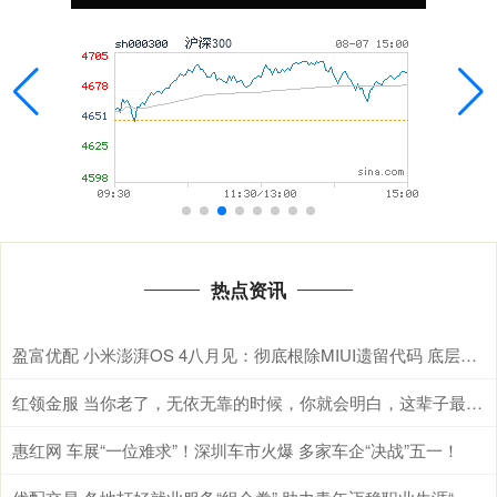
热点资讯
盈富优配 小米澎湃OS 4八月见：彻底根除MIUI遗留代码 底层焕然一新
红领金服 当你老了，无依无靠的时候，你就会明白，这辈子最亲的，除了父母儿女，伴侣和知己，还有自己身上的这4种能力
惠红网 车展“一位难求”！深圳车市火爆 多家车企“决战”五一！