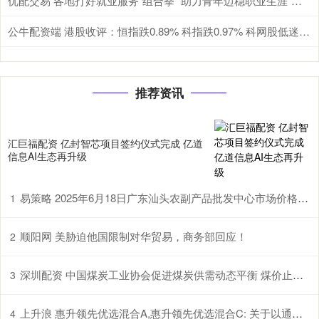
优配交易 各地打好就业服务“组合拳” 助力青年迈稳职业生涯“第一步”
公牛配资端 港股收评：恒指跌0.89% 科指跌0.97% 科网股低迷 黄金股普跌 群核科技首日涨超144%
推荐资讯
汇巨福配资 亿封智芯项目签约仪式完成 亿道
信息AI生态再升级
易策略 2025年6月18日广东汕头农副产品批发中心市场价格行情
1
顺阳网 美胁迫他国限制对华贸易，商务部回应！
2
深圳配资 中国煤炭工业协会促进煤炭供需动态平衡 煤价止跌曙光初现
3
上升浪 惠升领先优选混合A,惠升领先优选混合C: 关于以通讯方式召开惠升领先优选混合型证券投资基金基金份额持有人大会的公告
4