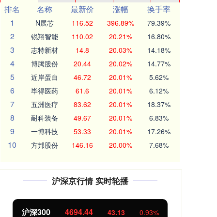
排名
名称
最新价
涨幅
换手率
1
N展芯
116.52
396.89%
79.39%
2
锐翔智能
110.02
20.21%
16.80%
3
志特新材
14.8
20.03%
14.18%
4
博腾股份
20.44
20.02%
14.77%
5
近岸蛋白
46.72
20.01%
5.62%
6
毕得医药
61.6
20.01%
6.12%
7
五洲医疗
83.62
20.01%
18.37%
8
耐科装备
49.67
20.01%
6.83%
9
一博科技
53.33
20.01%
17.26%
10
方邦股份
146.16
20.00%
7.68%
沪深京行情 实时轮播
沪深300
4694.44
北
43.13
0.93%