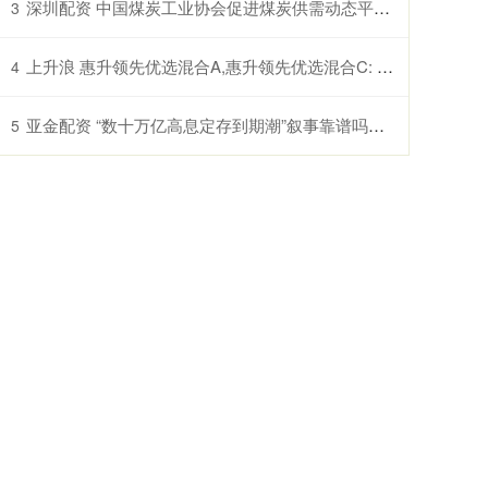
深圳配资 中国煤炭工业协会促进煤炭供需动态平衡 煤价止跌曙光初现
3
上升浪 惠升领先优选混合A,惠升领先优选混合C: 关于以通讯方式召开惠升领先优选混合型证券投资基金基金份额持有人大会的公告
4
亚金配资 “数十万亿高息定存到期潮”叙事靠谱吗？重定价不等于存款搬家 银行有多重手段应对
5