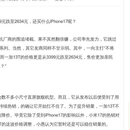
能手机厂商的围追堵截。果不其然翻倍赚，公司率先发力，它跳过
米17系列。当然，其它友商同样不甘示弱。其中，一向主打“不将
加13T的价格更是从3399元跌至2634元，售价更加亲民
？”
中为数不多小尺寸直屏旗舰机型。而且，它从发布以后便受到了用
7的持续热销，的确让它开始扛不住了。为了提升销量，一加13T不
价。毕竟它除了受到iPhone17的影响以外，小米17的热销对
3T的这波价格调整，小愚认为它暂时还是可以稳住销量的。
深证成指
14311.01
02%
200.89
1.42%