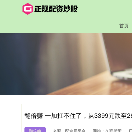
首页
翻倍赚 一加扛不住了，从3399元跌至26
翻倍赚
来源：配查网平台
网站：久联优配
日