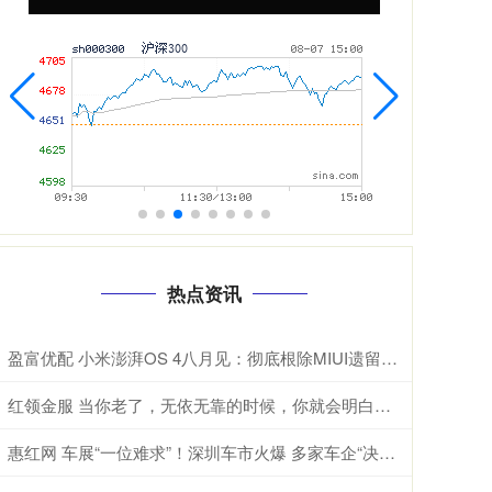
热点资讯
盈富优配 小米澎湃OS 4八月见：彻底根除MIUI遗留代码 底层焕然一新
红领金服 当你老了，无依无靠的时候，你就会明白，这辈子最亲的，除了父母儿女，伴侣和知己，还有自己身上的这4种能力
惠红网 车展“一位难求”！深圳车市火爆 多家车企“决战”五一！