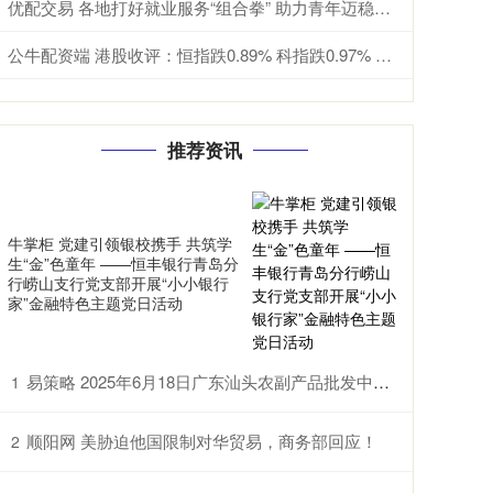
优配交易 各地打好就业服务“组合拳” 助力青年迈稳职业生涯“第一步”
公牛配资端 港股收评：恒指跌0.89% 科指跌0.97% 科网股低迷 黄金股普跌 群核科技首日涨超144%
推荐资讯
牛掌柜 党建引领银校携手 共筑学
生“金”色童年 ——恒丰银行青岛分
行崂山支行党支部开展“小小银行
家”金融特色主题党日活动
易策略 2025年6月18日广东汕头农副产品批发中心市场价格行情
1
顺阳网 美胁迫他国限制对华贸易，商务部回应！
2