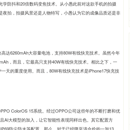
IS光学防抖和20倍数码变焦技术。从小愚此前对这款手机的拍摄
是夜拍，拍摄风景还是人物特写，小愚认为它的成像品质还是非
高达6260mAh大容量电池，支持80W有线快充技术。虽然今年
00mAh，而且，它最高只支持40W有线快充技术。相比之下，一
天的重度使用。而且，80W有线快充技术是iPhone17快充技
O ColorOS 15系统。经过OPPO公司这些年的不断打磨和优
升，而且AI大模型的加入，让它智能性表现同样出色。其它配置方
IP69防尘防水等配置。那么，对于已经降至清仓价的一加13