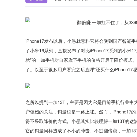
iPhone17发布以后，小愚就意料它将会受到国产智
了小米16系列，直接发布了对比iPhone17系列的小
就”的一加手机对自家旗下手机的价格开启了降价模式。而一
了。以至于很多用户看完之后直呼“还买什么iPhone17呢
之所以提到一加13T，主要是因为它是目前手机行业
户强烈的关注，销量也是一路上涨。然而，iPhone1
得不采取降价的方式。小愚其实比较理解一加13T的这波降
它的销量同样造成了不小的冲击。不过翻倍赚，一加1
上证指数
3940.04
4.40
2.13%
39.68
1.