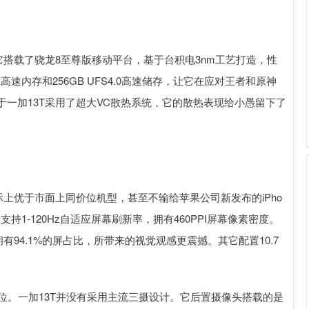
它搭载了骁龙8至尊版移动平台，基于台积电3nm工艺打造，性
高速内存和256GB UFS4.0高速储存，让它在应对王者和原神
一加13T采用了超大VC散热系统，它的散热表现给小愚留下了
际上优于市面上同价位机型，甚至不输给苹果公司新发布的iPho
，支持1-120Hz自适应屏幕刷新率，拥有460PPI屏幕像素密度。
94.1%的屏占比，所带来的视觉观感更震撼。其它配置10.7
位。一加13T并没有采用主流三摄设计。它后置摄像头搭载的是