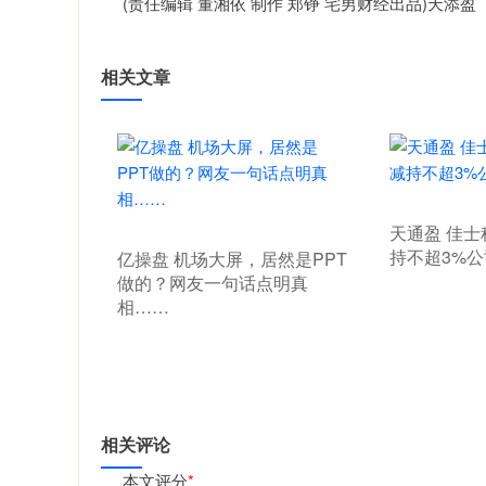
(责任编辑 董湘依 制作 郑铮 宅男财经出品)天添盈
相关文章
天通盈 佳
持不超3%
亿操盘 机场大屏，居然是PPT
做的？网友一句话点明真
相……
相关评论
本文评分
*