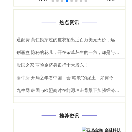
热点资讯
通配资 黄仁勋穿过的皮衣拍出近百万美元天价，远超预期
创赢盘 隐秘的花儿，开在杂草丛生的一角，却是与这段爱情毫不相干的路人
股民之家 两险企跻身银行十大股东！
衡牛所 开局之年看中国丨会“唱歌”的泥土，如何令人“陶”醉？
九牛网 韩国与欧盟商讨在能源冲击背景下加强经济安全合作
推荐资讯