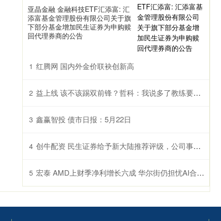
亚晶金融 金融科技ETF汇添富: 汇
添富基金管理股份有限公司关于旗
下部分基金增加民生证券为申购赎
回代理券商的公告
红腾网 国内外金价联袂创新高
1
益上线 该不该踢双前锋？哲科：我说多了教练要生气
2
鑫赢智投 债市日报：5月22日
3
创牛配资 民生证券给予新大陆推荐评级，公司事件点评：重磅政策落地，“网证”龙头扬帆起航
4
宏泰 AMD上财季净利增长六成 华尔街仍担忧AI合作协议回报速度
5