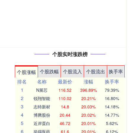
个股实时涨跌榜
个股跌幅
个股流入
个股流出
换手率
个股涨幅
排名
名称
最新价
涨幅
换手率
1
N展芯
116.52
396.89%
79.39%
2
锐翔智能
110.02
20.21%
16.80%
3
志特新材
14.8
20.03%
14.18%
4
博腾股份
20.44
20.02%
14.77%
5
近岸蛋白
46.72
20.01%
5.62%
6
毕得医药
61.6
20.01%
6.12%