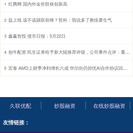
红腾网 国内外金价联袂创新高
1
益上线 该不该踢双前锋？哲科：我说多了教练要生气
2
鑫赢智投 债市日报：5月22日
3
创牛配资 民生证券给予新大陆推荐评级，公司事件点评：重磅政策落地，“网证”龙头扬帆起航
4
宏泰 AMD上财季净利增长六成 华尔街仍担忧AI合作协议回报速度
5
久联优配
炒股融资
在线炒股融资
友情链接：