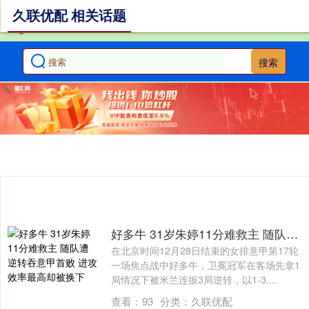
久联优配 相关话题
搜索
好多牛 31岁朱婷11分难救主 随队遭逆转吞意甲首败 进攻效率最高却被换下
在北京时间12月28日结束的女排意甲第17轮
一场焦点战中好多牛，卫冕冠军在客场先拿1
局情况下被米兰连扳3局逆转，以1-3....
查看：
93
分类：
久联优配