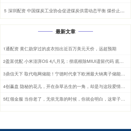
深圳配资 中国煤炭工业协会促进煤炭供需动态平衡 煤价止跌曙光初现
5
最新文章
通配资 黄仁勋穿过的皮衣拍出近百万美元天价，远超预期
1
盈富优配 小米澎湃OS 4八月见：彻底根除MIUI遗留代码 底层焕然一新
2
鼎信天下 取代电网储能！宁德时代拿下欧洲最大钠离子储能系统：使用寿命高达30年
3
创赢盘 隐秘的花儿，开在杂草丛生的一角，却是与这段爱情毫不相干的路人
4
红领金服 当你老了，无依无靠的时候，你就会明白，这辈子最亲的，除了父母儿女，伴侣和知己，还有自己身上的这4种能力
5