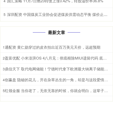
国汇策略 11月7日燃23转债上涨0.42%，转股溢价率36.8%
4
深圳配资 中国煤炭工业协会促进煤炭供需动态平衡 煤价止跌曙光初现
5
最新文章
通配资 黄仁勋穿过的皮衣拍出近百万美元天价，远超预期
1
盈富优配 小米澎湃OS 4八月见：彻底根除MIUI遗留代码 底层焕然一新
2
鼎信天下 取代电网储能！宁德时代拿下欧洲最大钠离子储能系统：使用寿命高达30年
3
创赢盘 隐秘的花儿，开在杂草丛生的一角，却是与这段爱情毫不相干的路人
4
红领金服 当你老了，无依无靠的时候，你就会明白，这辈子最亲的，除了父母儿女，伴侣和知己，还有自己身上的这4种能力
5