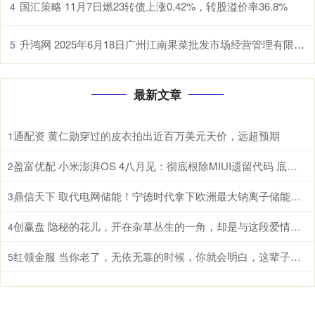
国汇策略 11月7日燃23转债上涨0.42%，转股溢价率36.8%
4
升鸿网 2025年6月18日广州江南果菜批发市场经营管理有限公司价格行情
5
最新文章
通配资 黄仁勋穿过的皮衣拍出近百万美元天价，远超预期
1
盈富优配 小米澎湃OS 4八月见：彻底根除MIUI遗留代码 底层焕然一新
2
鼎信天下 取代电网储能！宁德时代拿下欧洲最大钠离子储能系统：使用寿命高达30年
3
创赢盘 隐秘的花儿，开在杂草丛生的一角，却是与这段爱情毫不相干的路人
4
红领金服 当你老了，无依无靠的时候，你就会明白，这辈子最亲的，除了父母儿女，伴侣和知己，还有自己身上的这4种能力
5