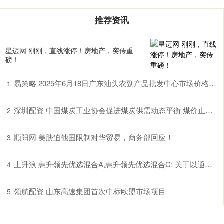
推荐资讯
星迈网 刚刚，直线涨停！房地产，突传重
磅！
易策略 2025年6月18日广东汕头农副产品批发中心市场价格行情
1
深圳配资 中国煤炭工业协会促进煤炭供需动态平衡 煤价止跌曙光初现
2
顺阳网 美胁迫他国限制对华贸易，商务部回应！
3
上升浪 惠升领先优选混合A,惠升领先优选混合C: 关于以通讯方式召开惠升领先优选混合型证券投资基金基金份额持有人大会的公告
4
领航配资 山东高速集团首次中标欧盟市场项目
5