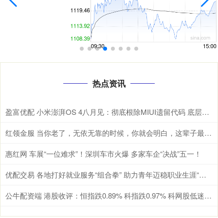
热点资讯
盈富优配 小米澎湃OS 4八月见：彻底根除MIUI遗留代码 底层焕然一新
红领金服 当你老了，无依无靠的时候，你就会明白，这辈子最亲的，除了父母儿女，伴侣和知己，还有自己身上的这4种能力
惠红网 车展“一位难求”！深圳车市火爆 多家车企“决战”五一！
优配交易 各地打好就业服务“组合拳” 助力青年迈稳职业生涯“第一步”
公牛配资端 港股收评：恒指跌0.89% 科指跌0.97% 科网股低迷 黄金股普跌 群核科技首日涨超144%