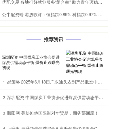
优配交易 各地打好就业服务“组合拳” 助力青年迈稳职业生涯“第一步”
公牛配资端 港股收评：恒指跌0.89% 科指跌0.97% 科网股低迷 黄金股普跌 群核科技首日涨超144%
推荐资讯
深圳配资 中国煤炭工业协会促进
煤炭供需动态平衡 煤价止跌曙光
初现
易策略 2025年6月18日广东汕头农副产品批发中心市场价格行情
1
深圳配资 中国煤炭工业协会促进煤炭供需动态平衡 煤价止跌曙光初现
2
顺阳网 美胁迫他国限制对华贸易，商务部回应！
3
上升浪 惠升领先优选混合A,惠升领先优选混合C: 关于以通讯方式召开惠升领先优选混合型证券投资基金基金份额持有人大会的公告
4