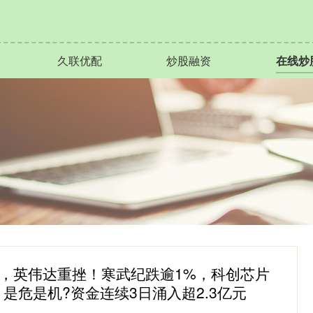
久联优配
炒股融资
在线炒
压，英伟达重挫！寒武纪跌逾1%，科创芯片
连跌，是危是机?资金连续3日涌入超2.3亿元