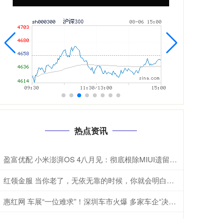
热点资讯
盈富优配 小米澎湃OS 4八月见：彻底根除MIUI遗留代码 底层焕然一新
红领金服 当你老了，无依无靠的时候，你就会明白，这辈子最亲的，除了父母儿女，伴侣和知己，还有自己身上的这4种能力
惠红网 车展“一位难求”！深圳车市火爆 多家车企“决战”五一！