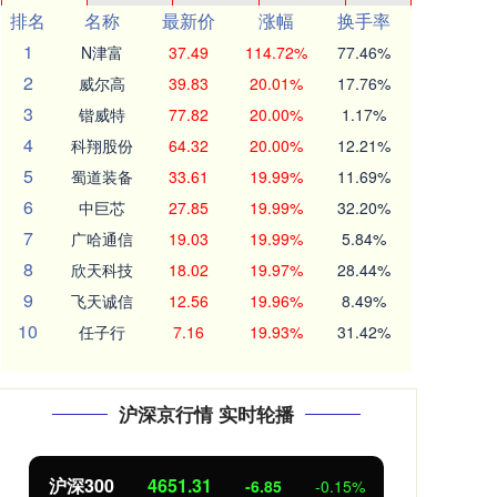
排名
名称
最新价
涨幅
换手率
1
N津富
37.49
114.72%
77.46%
2
威尔高
39.83
20.01%
17.76%
3
锴威特
77.82
20.00%
1.17%
4
科翔股份
64.32
20.00%
12.21%
5
蜀道装备
33.61
19.99%
11.69%
6
中巨芯
27.85
19.99%
32.20%
7
广哈通信
19.03
19.99%
5.84%
8
欣天科技
18.02
19.97%
28.44%
9
飞天诚信
12.56
19.96%
8.49%
10
任子行
7.16
19.93%
31.42%
沪深京行情 实时轮播
北证50
1122.88
创业
3.42
0.30%