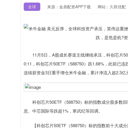
全球
来源：金鼎配资APP下载
网站：久联优配
11月5日，A股成长赛道主线继续承压，科创芯片50ET
0:11，科创芯片50ETF（588750）跌1.68%，此前
连续获资金3日重手增仓米牛金融，累计净流入超2.3亿
科创芯片50ETF（588750）标的指数成分股多数
息、中芯国际等跌超1%，寒武纪等回调。
深证成指
14110.12
1.92
0.57%
【科创芯片50ETF（588750）标的指数前十大成分
-34.08
-