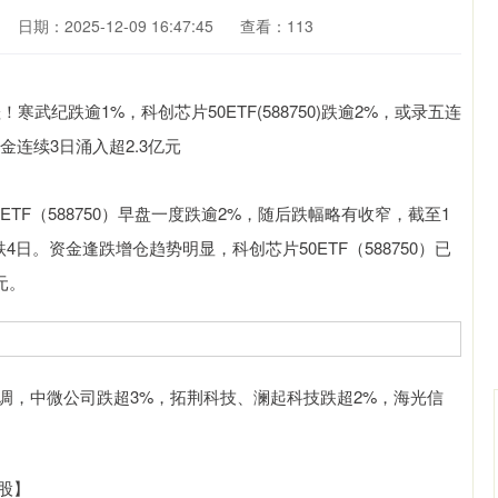
日期：2025-12-09 16:47:45
查看：113
F（588750）早盘一度跌逾2%，随后跌幅略有收窄，截至1
已连跌4日。资金逢跌增仓趋势明显，科创芯片50ETF（588750）已
元。
回调，中微公司跌超3%，拓荆科技、澜起科技跌超2%，海光信
沪深300
4651.31
股】
0.24%
-6.85
-0.15%