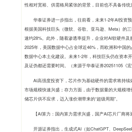
性相对宽裕、供需格局紧张的背景，目前也不具备传统
华泰证券进一步指出，往前看，未来1-2年AI投资预计
根据美国科技巨头（微软、谷歌、亚马逊、Meta）的三
速约28%。此外，随着渗透率提升，企业对AI软硬件
2025年，美国数据中心占全球近46%，而欧洲和中国
数据中心本土化建设。未来1-2年，科技巨头仍在资本开
及证伪都还需要时间。（来源于华泰证券20251105《
AI高强度投资下，芯片作为基础硬件的需求将持续爆发
市场规模快速兴盛；存力方面，由于数据量的大规模增
储芯片供不应求，迈入涨价潮带来的“超级周期”。
【AI算力：国内算力需求兴盛，国产AI芯片厂商将
开源证券指出，生成式AI（如ChatGPT、Deep