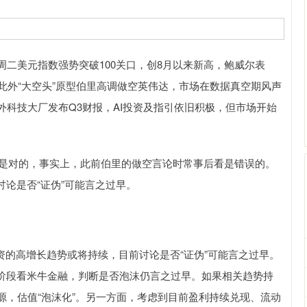
美元指数强势突破100关口，创8月以来新高，鲍威尔表
此外“大空头”原型伯里高调做空英伟达，市场在数据真空期风声
科技大厂发布Q3财报，AI投资及指引依旧积极，但市场开始
是对的，事实上，此前伯里的做空言论时常事后看是错误的。
讨论是否“证伪”可能言之过早。
的高增长趋势或将持续，目前讨论是否“证伪”可能言之过早。
展阶段看米牛金融，判断是否泡沫仍言之过早。如果相关趋势持
源，估值“泡沫化”。另一方面，考虑到目前盈利持续兑现、流动