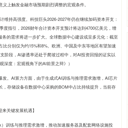
意义上触发金融市场预期剧烈调整的宏观条件。
维持高强度。科技巨头2026-2027年仍在继续加码资本开支：
季度指引，2026财年合计资本开支预计将达到4700亿美元，增
及服务的需求将进一步扩大。全球数据中心建设或呈多元化：截至
的占比分别仅为约15%和8%。欧洲、中国及中东等地区有望加速
支阶段，AI渗透率还处于爬坡过程中，对AI投资回报的证实以
宏观深度：宏观视角下的AI前景之辩》）
。AI算力方面，由于生成式AI训练与推理需求激增，AI芯片
长，存储设备在数据中心采购的BOM中占比持续提升，当前存
迎来关键发展机遇】
Seek）训练与推理需求激增，推动加速服务器及配套网络设施投