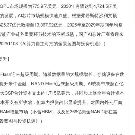
4年全球GPU市场规模为773.9亿美元，2030年有望达到4,724.5亿美
快速的发展，AI芯片市场规模快速兴盛。根据弗若斯特沙利文预
5.37亿元激增至13,367.92亿元，2025年至2029年期间年均复
工智能产业链各重要环节技术的不断成熟，国产AI芯片厂商将迎来
251103《AI算力自主可控的全景蓝图与投资机遇》）
提升】
 Flash迎来超级周期。随着数据量的大规模增长，存储设备在数
提升米牛金融，NAND Flash迎来超级周期。AI或将带来超百亿
年上半四大CSP合计资本支出约1,715亿美元，并同步上修全年合计资本
总资本开支有所收缩，但算力投资占比显著提升。对国内外云厂商
RAM增量市场（不含HBM）以及超366亿美金NAND潜在需
的全景蓝图与投资机遇》）