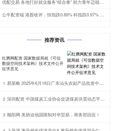
优配交易 各地打好就业服务“组合拳” 助力青年迈稳职业生涯“第一步”
公牛配资端 港股收评：恒指跌0.89% 科指跌0.97% 科网股低迷 黄金股普跌 群核科技首日涨超144%
推荐资讯
红腾网配资 国家数据局就《可信
数据空间技术架构》技术文件公开
征求意见
易策略 2025年6月18日广东汕头农副产品批发中心市场价格行情
1
深圳配资 中国煤炭工业协会促进煤炭供需动态平衡 煤价止跌曙光初现
2
顺阳网 美胁迫他国限制对华贸易，商务部回应！
3
上升浪 惠升领先优选混合A,惠升领先优选混合C: 关于以通讯方式召开惠升领先优选混合型证券投资基金基金份额持有人大会的公告
4