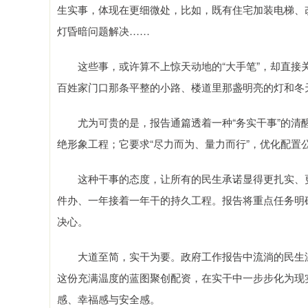
生实事，体现在更细微处，比如，既有住宅加装电梯、
灯昏暗问题解决……
这些事，或许算不上惊天动地的“大手笔”，却直接关
百姓家门口那条平整的小路、楼道里那盏明亮的灯和冬
尤为可贵的是，报告通篇透着一种“务实干事”的清醒
绝形象工程；它要求“尽力而为、量力而行”，优化配置
这种干事的态度，让所有的民生承诺显得更扎实、更
件办、一年接着一年干的持久工程。报告将重点任务明
决心。
大道至简，实干为要。政府工作报告中流淌的民生温
这份充满温度的蓝图聚创配资，在实干中一步步化为现
感、幸福感与安全感。