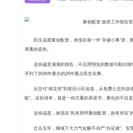
民生温度聚创配资，体现在每一件“关键小事”里，翻阅
厚重的底色。
这份诚意满满的报告，不仅用翔实的数据勾勒出聊城“
开列了2026年要办的25件重点民生实事。
从交付“保交房”到老旧小区改造，从免费公交到送戏
盼”。这份清单，就是一份庄重的承诺书，量化的不仅
这份温度，体现在“民有所呼聚创配资，政有所应”
过去五年，聊城下大力气化解不动产“办证难”、安置
上证指数
3900.35
.00
-0.01%
21.92
0.