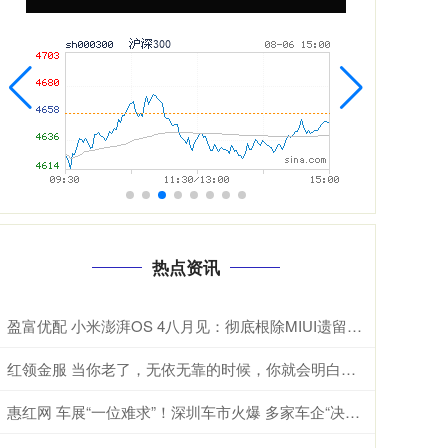
热点资讯
盈富优配 小米澎湃OS 4八月见：彻底根除MIUI遗留代码 底层焕然一新
红领金服 当你老了，无依无靠的时候，你就会明白，这辈子最亲的，除了父母儿女，伴侣和知己，还有自己身上的这4种能力
惠红网 车展“一位难求”！深圳车市火爆 多家车企“决战”五一！