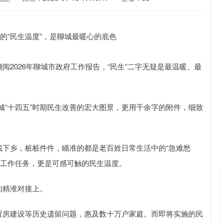
2026年聊城市政府工作报告，“民生”二字无疑是最温暖、最
十四五”时期民生改善的宏大图景，更用千余字的附件，细致
下乡，桩桩件件，瞄准的都是老百姓日常生活中的“急难愁
是工作任务，更是可感可触的民生温度。
的精准对接上。
房建设等历史遗留问题，惠及数十万户家庭。而即将实施的民
深证成指
14110.12
57%
-34.08
-0.24%