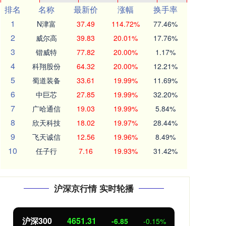
排名
名称
最新价
涨幅
换手率
1
N津富
37.49
114.72%
77.46%
2
威尔高
39.83
20.01%
17.76%
3
锴威特
77.82
20.00%
1.17%
4
科翔股份
64.32
20.00%
12.21%
5
蜀道装备
33.61
19.99%
11.69%
6
中巨芯
27.85
19.99%
32.20%
7
广哈通信
19.03
19.99%
5.84%
8
欣天科技
18.02
19.97%
28.44%
9
飞天诚信
12.56
19.96%
8.49%
10
任子行
7.16
19.93%
31.42%
沪深京行情 实时轮播
沪深300
4651.31
北
-6.85
-0.15%