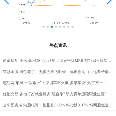
热点资讯
盈富优配 小米澎湃OS 4八月见：彻底根除MIUI遗留代码 底层焕然一新
红领金服 当你老了，无依无靠的时候，你就会明白，这辈子最亲的，除了父母儿女，伴侣和知己，还有自己身上的这4种能力
惠红网 车展“一位难求”！深圳车市火爆 多家车企“决战”五一！
优配交易 各地打好就业服务“组合拳” 助力青年迈稳职业生涯“第一步”
公牛配资端 港股收评：恒指跌0.89% 科指跌0.97% 科网股低迷 黄金股普跌 群核科技首日涨超144%