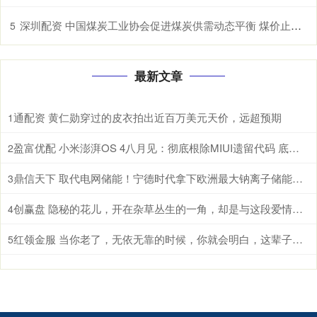
深圳配资 中国煤炭工业协会促进煤炭供需动态平衡 煤价止跌曙光初现
5
最新文章
通配资 黄仁勋穿过的皮衣拍出近百万美元天价，远超预期
1
盈富优配 小米澎湃OS 4八月见：彻底根除MIUI遗留代码 底层焕然一新
2
鼎信天下 取代电网储能！宁德时代拿下欧洲最大钠离子储能系统：使用寿命高达30年
3
创赢盘 隐秘的花儿，开在杂草丛生的一角，却是与这段爱情毫不相干的路人
4
红领金服 当你老了，无依无靠的时候，你就会明白，这辈子最亲的，除了父母儿女，伴侣和知己，还有自己身上的这4种能力
5