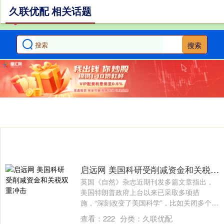
久联优配 相关话题
搜索
启远网 美国科研受削减资金和关税双重冲击
英国《自然》杂志近期刊发多篇文章指出，
美国特朗普政府上台以来已采取多项措
施，“深刻改变了美国科学”，比如关闭多个研
究项目....
查看：
222
分类：
久联优配